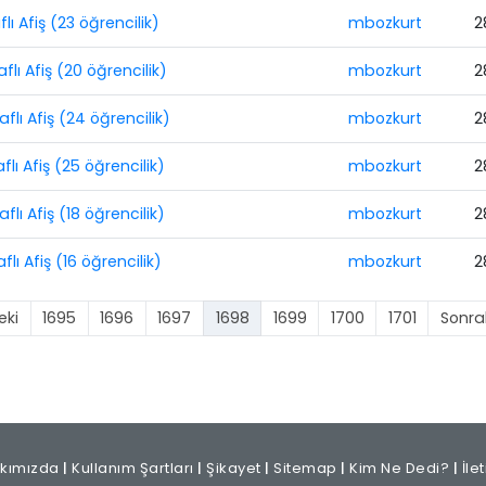
flı Afiş (23 öğrencilik)
mbozkurt
2
aflı Afiş (20 öğrencilik)
mbozkurt
2
aflı Afiş (24 öğrencilik)
mbozkurt
2
flı Afiş (25 öğrencilik)
mbozkurt
2
flı Afiş (18 öğrencilik)
mbozkurt
2
flı Afiş (16 öğrencilik)
mbozkurt
2
eki
1695
1696
1697
1698
1699
1700
1701
Sonra
kımızda
|
Kullanım Şartları
|
Şikayet
|
Sitemap
|
Kim Ne Dedi?
|
İle