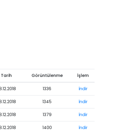
Tarih
Görüntülenme
İşlem
8.12.2018
1336
İndir
8.12.2018
1345
İndir
8.12.2018
1379
İndir
8.12.2018
1400
İndir