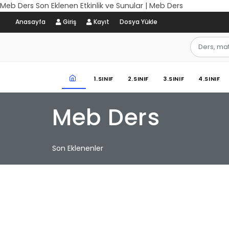
Meb Ders Son Eklenen Etkinlik ve Sunular | Meb Ders
Anasayfa
Giriş
Kayıt
Dosya Yükle
1.SINIF
2.SINIF
3.SINIF
4.SINIF
Meb Ders
Son Eklenenler