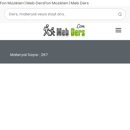
Fon Müzikleri | Meb DersFon Müzikleri | Meb Ders
1.SINIF
Materyal Sayısı : 267
2.SINIF
3.SINIF
4.SINIF
MATEMATIK
TÜRKÇE
ŞABLON