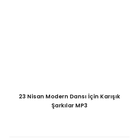
AFIŞ & KART
ZEKA ETKINLIĞI
EĞLENCELI ETKINLIK
23 Nisan Modern Dansı İçin Karışık
Şarkılar MP3