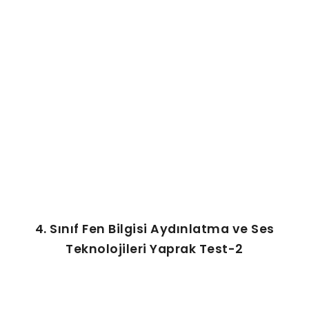
ŞABLON
AFIŞ & KART
ZEKA ETKINLIĞI
EĞLENCELI ETKINLIK
4. Sınıf Fen Bilgisi Aydınlatma ve Ses
Teknolojileri Yaprak Test-2