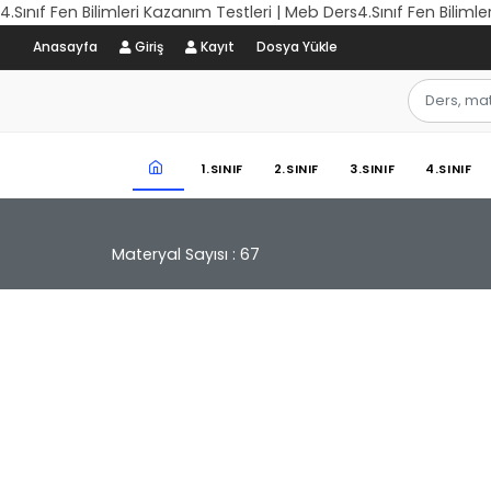
4.Sınıf Fen Bilimleri Kazanım Testleri | Meb Ders4.Sınıf Fen Biliml
Anasayfa
Giriş
Kayıt
Dosya Yükle
1.SINIF
2.SINIF
3.SINIF
4.SINIF
Materyal Sayısı : 67