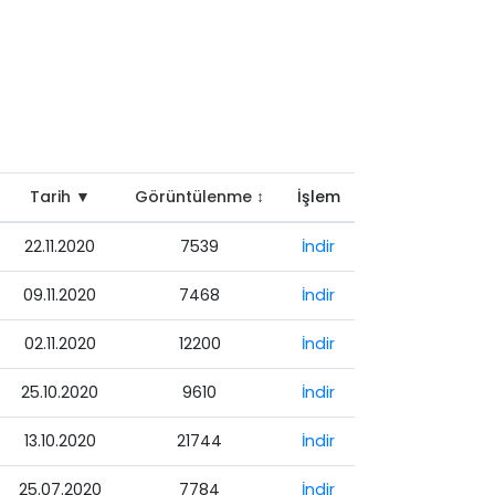
Tarih ▼
Görüntülenme ↕
İşlem
22.11.2020
7539
İndir
09.11.2020
7468
İndir
02.11.2020
12200
İndir
25.10.2020
9610
İndir
13.10.2020
21744
İndir
25.07.2020
7784
İndir