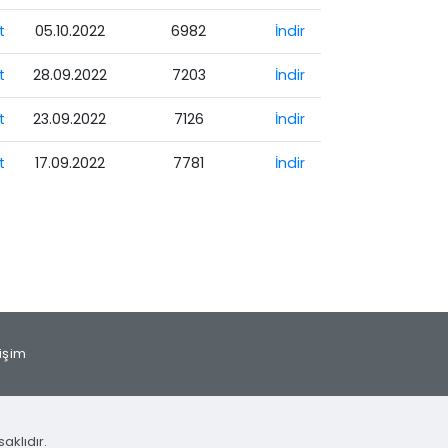
t
05.10.2022
6982
İndir
t
28.09.2022
7203
İndir
t
23.09.2022
7126
İndir
t
17.09.2022
7781
İndir
tişim
aklıdır.