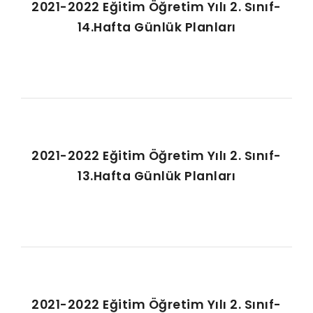
2021-2022 Eğitim Öğretim Yılı 2. Sınıf-
14.Hafta Günlük Planları
2021-2022 Eğitim Öğretim Yılı 2. Sınıf-
13.Hafta Günlük Planları
2021-2022 Eğitim Öğretim Yılı 2. Sınıf-