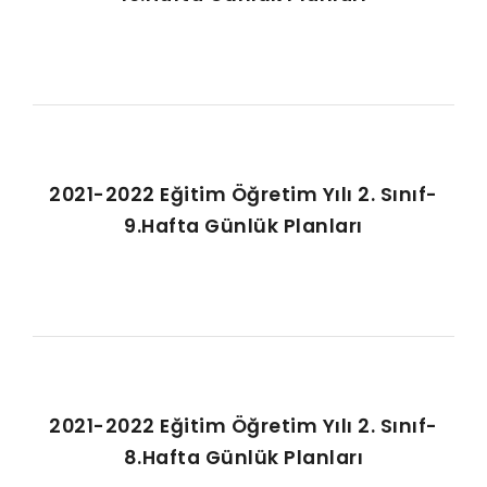
2021-2022 Eğitim Öğretim Yılı 2. Sınıf-
9.Hafta Günlük Planları
2021-2022 Eğitim Öğretim Yılı 2. Sınıf-
8.Hafta Günlük Planları