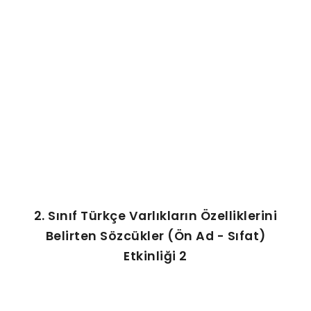
AFIŞ & KART
ZEKA ETKINLIĞI
EĞLENCELI ETKINLIK
2. Sınıf Türkçe Varlıkların Özelliklerini
Belirten Sözcükler (Ön Ad - Sıfat)
Etkinliği 2