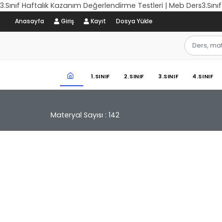
3.Sınıf Haftalık Kazanım Değerlendirme Testleri | Meb Ders3.Sın
Anasayfa
Giriş
Kayıt
Dosya Yükle
1.SINIF
2.SINIF
3.SINIF
4.SINIF
Materyal Sayısı : 142