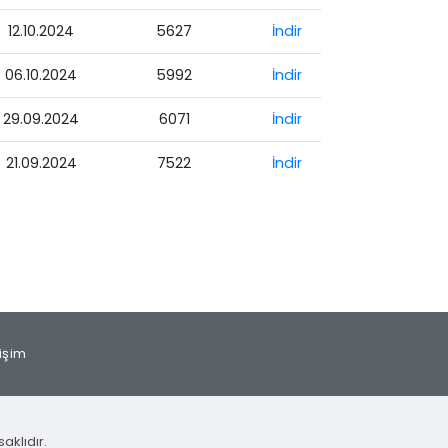
12.10.2024
5627
İndir
06.10.2024
5992
İndir
29.09.2024
6071
İndir
21.09.2024
7522
İndir
tişim
aklıdır.