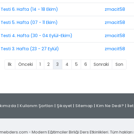
Testi 6. Hafta (14 - 18 Ekim)
zmacit58
Testi 5. Hafta (07 - 11 Ekim)
zmacit58
Testi 4. Hafta (30 - 04 Eylül-Ekim)
zmacit58
esti 3. Hafta (23 - 27 Eylül)
zmacit58
İlk
Önceki
1
2
3
4
5
6
Sonraki
Son
kımızda
|
Kullanım Şartları
|
Şikayet
|
Sitemap
|
Kim Ne Dedi?
|
İle
mebders.com - Modern Eğitimciler Birliği Ders Etkinlikleri. Tüm hakları s